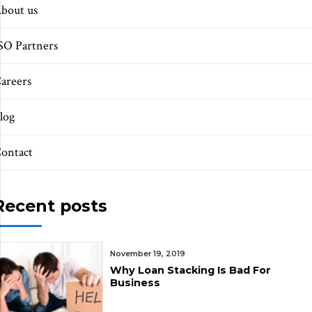
bout us
SO Partners
areers
log
ontact
Recent posts
November 19, 2019
Why Loan Stacking Is Bad For
Business